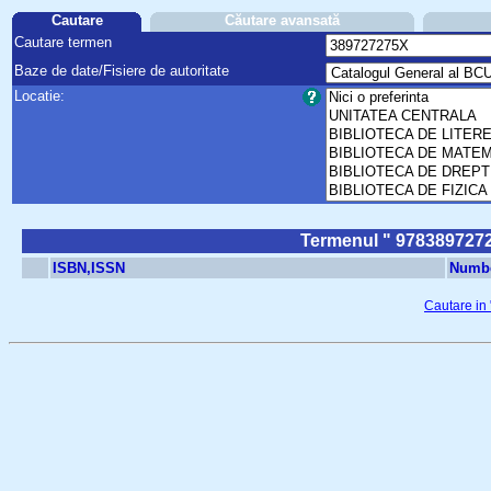
Cautare
Căutare avansată
Cautare termen
Baze de date/Fisiere de autoritate
Locatie:
Termenul " 978389727275
ISBN,ISSN
Numbe
Cautare in