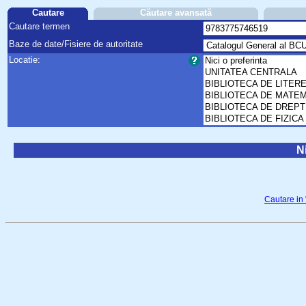
Cautare
Căutare avansată
Cautare termen
Baze de date/Fisiere de autoritate
Locatie:
Ni
Cautare in