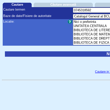
Cautare
Căutare avansată
Cautare termen
Baze de date/Fisiere de autoritate
Locatie:
Ni
Cautare in