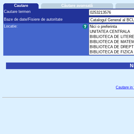
Cautare
Căutare avansată
Cautare termen
Baze de date/Fisiere de autoritate
Locatie:
Ni
Cautare in