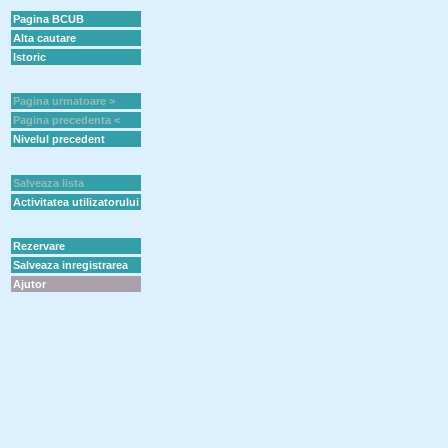
Pagina BCUB
Alta cautare
Istoric
Pagina urmatoare >
Pagina precedenta <
Nivelul precedent
Salveaza lista
Activitatea utilizatorului
Rezervare
Salveaza inregistrarea
Ajutor