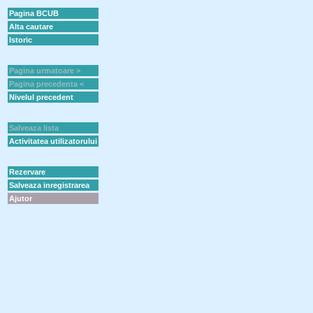
Pagina BCUB
Alta cautare
Istoric
Pagina urmatoare >
Pagina precedenta <
Nivelul precedent
Salveaza lista
Activitatea utilizatorului
Rezervare
Salveaza inregistrarea
Ajutor