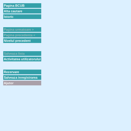
Pagina BCUB
Alta cautare
Istoric
Pagina urmatoare >
Pagina precedenta <
Nivelul precedent
Salveaza lista
Activitatea utilizatorului
Rezervare
Salveaza inregistrarea
Ajutor