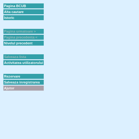
Pagina BCUB
Alta cautare
Istoric
Pagina urmatoare >
Pagina precedenta <
Nivelul precedent
Salveaza lista
Activitatea utilizatorului
Rezervare
Salveaza inregistrarea
Ajutor