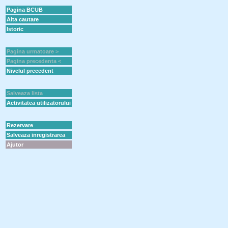
Pagina BCUB
Alta cautare
Istoric
Pagina urmatoare >
Pagina precedenta <
Nivelul precedent
Salveaza lista
Activitatea utilizatorului
Rezervare
Salveaza inregistrarea
Ajutor