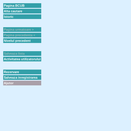
Pagina BCUB
Alta cautare
Istoric
Pagina urmatoare >
Pagina precedenta <
Nivelul precedent
Salveaza lista
Activitatea utilizatorului
Rezervare
Salveaza inregistrarea
Ajutor