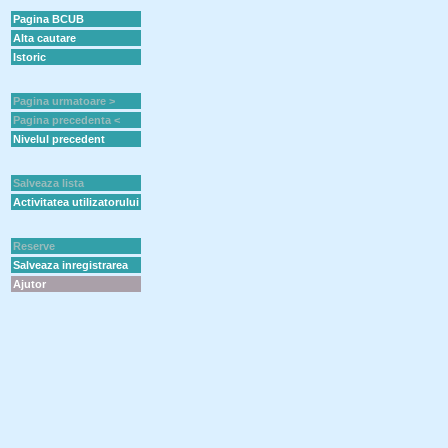
Pagina BCUB
Alta cautare
Istoric
Pagina urmatoare >
Pagina precedenta <
Nivelul precedent
Salveaza lista
Activitatea utilizatorului
Reserve
Salveaza inregistrarea
Ajutor