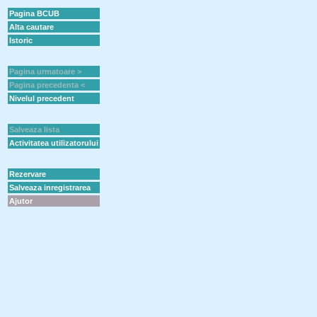
Pagina BCUB
Alta cautare
Istoric
Pagina urmatoare >
Pagina precedenta <
Nivelul precedent
Salveaza lista
Activitatea utilizatorului
Rezervare
Salveaza inregistrarea
Ajutor