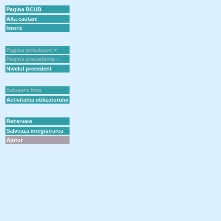
Pagina BCUB
Alta cautare
Istoric
Pagina urmatoare >
Pagina precedenta <
Nivelul precedent
Salveaza lista
Activitatea utilizatorului
Rezervare
Salveaza inregistrarea
Ajutor