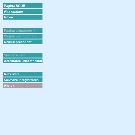
Pagina BCUB
Alta cautare
Istoric
Pagina urmatoare >
Pagina precedenta <
Nivelul precedent
Salveaza lista
Activitatea utilizatorului
Rezervare
Salveaza inregistrarea
Ajutor