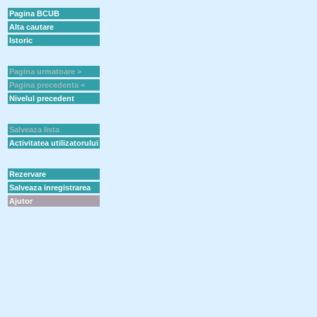
Pagina BCUB
Alta cautare
Istoric
Pagina urmatoare >
Pagina precedenta <
Nivelul precedent
Salveaza lista
Activitatea utilizatorului
Rezervare
Salveaza inregistrarea
Ajutor