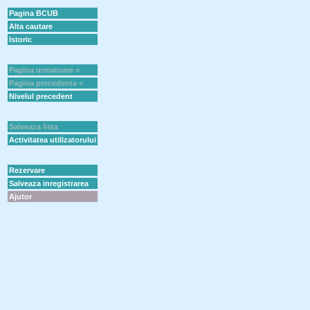
Pagina BCUB
Alta cautare
Istoric
Pagina urmatoare >
Pagina precedenta <
Nivelul precedent
Salveaza lista
Activitatea utilizatorului
Rezervare
Salveaza inregistrarea
Ajutor