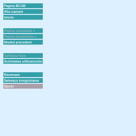
Pagina BCUB
Alta cautare
Istoric
Pagina urmatoare >
Pagina precedenta <
Nivelul precedent
Salveaza lista
Activitatea utilizatorului
Rezervare
Salveaza inregistrarea
Ajutor