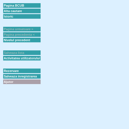
Pagina BCUB
Alta cautare
Istoric
Pagina urmatoare >
Pagina precedenta <
Nivelul precedent
Salveaza lista
Activitatea utilizatorului
Rezervare
Salveaza inregistrarea
Ajutor