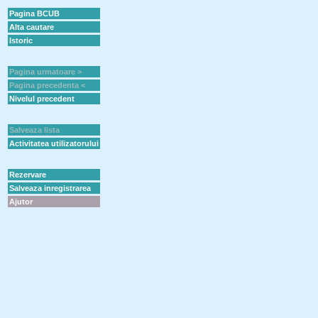
Pagina BCUB
Alta cautare
Istoric
Pagina urmatoare >
Pagina precedenta <
Nivelul precedent
Salveaza lista
Activitatea utilizatorului
Rezervare
Salveaza inregistrarea
Ajutor