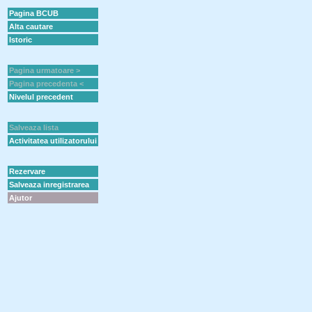
Pagina BCUB
Alta cautare
Istoric
Pagina urmatoare >
Pagina precedenta <
Nivelul precedent
Salveaza lista
Activitatea utilizatorului
Rezervare
Salveaza inregistrarea
Ajutor