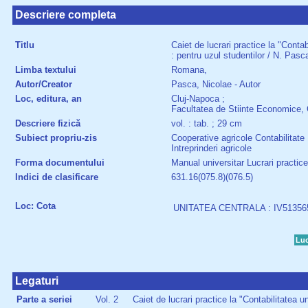
Descriere completa
Titlu
Caiet de lucrari practice la "Contabi
: pentru uzul studentilor / N. Pasc
Limba textului
Romana,
Autor/Creator
Pasca, Nicolae - Autor
Loc, editura, an
Cluj-Napoca ;
Facultatea de Stiinte Economice, 
Descriere fizică
vol. : tab. ; 29 cm
Subiect propriu-zis
Cooperative agricole Contabilitate
Intreprinderi agricole
Forma documentului
Manual universitar Lucrari practice
Indici de clasificare
631.16(075.8)(076.5)
Loc: Cota
UNITATEA CENTRALA : IV51356
Luc
Legaturi
Parte a seriei
Vol. 2
Caiet de lucrari practice la "Contabilitatea un