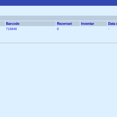
Barcode
Rezervari
Inventar
Data r
716846
0
-