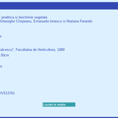
 analitica si biochimie vegetala
r / Gheorghe Cîmpeanu, Emanuela Ionescu si Mariana Ferando
r
Balcescu", Facultatea de Horticultura, 1989
 ; 30cm
ie
IV513761
Lucrari in relatie