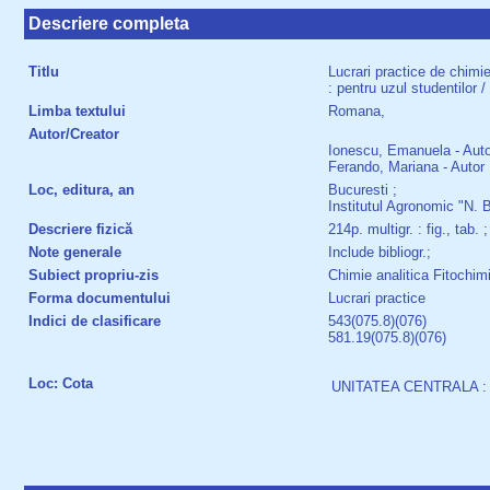
Descriere completa
Titlu
Lucrari practice de chimie
: pentru uzul studentilo
Limba textului
Romana,
Autor/Creator
Ionescu, Emanuela - Auto
Ferando, Mariana - Autor
Loc, editura, an
Bucuresti ;
Institutul Agronomic "N. 
Descriere fizică
214p. multigr. : fig., tab.
Note generale
Include bibliogr.;
Subiect propriu-zis
Chimie analitica Fitochim
Forma documentului
Lucrari practice
Indici de clasificare
543(075.8)(076)
581.19(075.8)(076)
Loc: Cota
UNITATEA CENTRALA : 