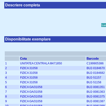
Descriere completa
Luc
Disponibilitate exemplare
Cota
Barcode
1
UNITATEA CENTRALA III471850
C199905386
2
FIZICA 31058
BU2-0184670
3
FIZICA 31058
BU2-0184682
4
FIZICA 31058
BU2-51157
5
FIZICA 31058
BU2-51158
6
FIZICA GA/31058
BU2-0081351
7
FIZICA GA/31058
BU2-0081363
8
FIZICA GA/31058
BU2-0081375
9
FIZICA GA/31058
BU2-0081387