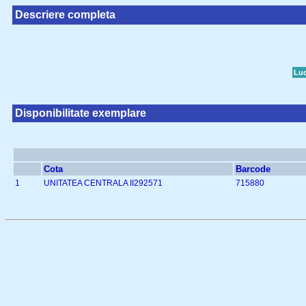
Descriere completa
Luc
Disponibilitate exemplare
Cota
Barcode
1
UNITATEA CENTRALA II292571
715880