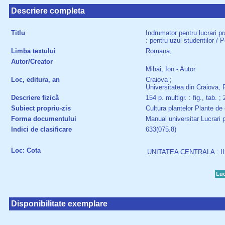
Descriere completa
Titlu
Indrumator pentru lucrari pr
: pentru uzul studentilor / 
Limba textului
Romana,
Autor/Creator
Mihai, Ion - Autor
Loc, editura, an
Craiova ;
Universitatea din Craiova, 
Descriere fizică
154 p. multigr. : fig., tab. 
Subiect propriu-zis
Cultura plantelor Plante de 
Forma documentului
Manual universitar Lucrari 
Indici de clasificare
633(075.8)
Loc: Cota
UNITATEA CENTRALA : II
Luc
Disponibilitate exemplare