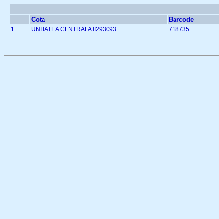
Cota
Barcode
1
UNITATEA CENTRALA II293093
718735