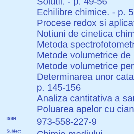
Solutii. - p. 49-56
Echilibre chimice. - p. 
Procese redox si aplicati
Notiuni de cinetica chi
Metoda spectrofotometr
Metode volumetrice de a
Metode volumetrice pent
Determinarea unor catact
p. 145-156
Analiza cantitativa a sar
Poluarea apelor cu cian
ISBN
973-558-227-9
Subiect