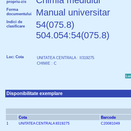
Chimia mediului
propriu-zis
Forma
Manual universitar
documentului
Indici de
54(075.8)
clasificare
504.054:54(075.8)
Loc: Cota
UNITATEA CENTRALA : II319275
CHIMIE : C
Luc
Disponibilitate exemplare
Cota
Barcode
1
UNITATEA CENTRALA II319275
C20081049