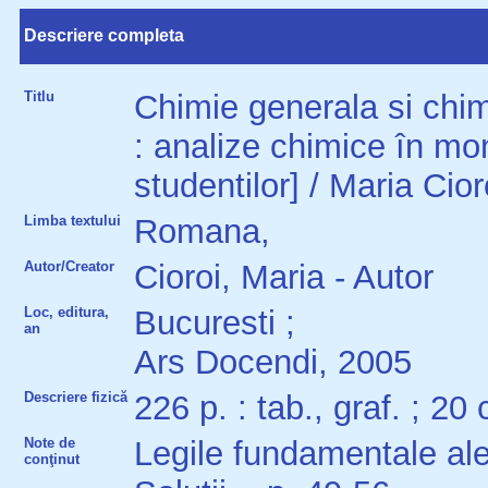
Descriere completa
Titlu
Chimie generala si chim
: analize chimice în mon
studentilor] / Maria Cior
Limba textului
Romana,
Autor/Creator
Cioroi, Maria - Autor
Loc, editura,
Bucuresti ;
an
Ars Docendi, 2005
Descriere fizică
226 p. : tab., graf. ; 20
Note de
Legile fundamentale ale
conţinut