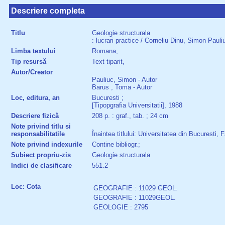
Descriere completa
Titlu
Geologie structurala
: lucrari practice / Corneliu Dinu, Simon Paul
Limba textului
Romana,
Tip resursă
Text tiparit,
Autor/Creator
Pauliuc, Simon - Autor
Barus , Toma - Autor
Loc, editura, an
Bucuresti ;
[Tipopgrafia Universitatii], 1988
Descriere fizică
208 p. : graf., tab. ; 24 cm
Note privind titlu si
responsabilitatile
Înaintea titlului: Universitatea din Bucuresti
Note privind indexurile
Contine bibliogr.;
Subiect propriu-zis
Geologie structurala
Indici de clasificare
551.2
Loc: Cota
GEOGRAFIE : 11029 GEOL.
GEOGRAFIE : 11029GEOL.
GEOLOGIE : 2795