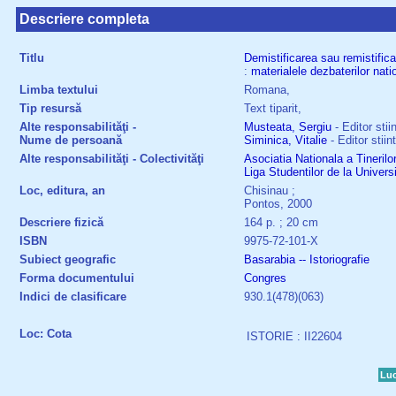
Descriere completa
Titlu
Demistificarea
sau
remistific
:
materialele
dezbaterilor
nati
Limba textului
Romana,
Tip resursă
Text tiparit,
Alte responsabilităţi -
Musteata, Sergiu
- Editor stiin
Nume de persoană
Siminica, Vitalie
- Editor stiint
Alte responsabilităţi - Colectivităţi
Asociatia Nationala a Tinerilo
Liga Studentilor de la Univer
Loc, editura, an
Chisinau ;
Pontos, 2000
Descriere fizică
164 p. ; 20 cm
ISBN
9975-72-101-X
Subiect geografic
Basarabia -- Istoriografie
Forma documentului
Congres
Indici de clasificare
930.1(478)(063)
Loc: Cota
ISTORIE : II22604
Luc