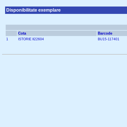
Disponibilitate exemplare
Cota
Barcode
1
ISTORIE II22604
BU15-117401