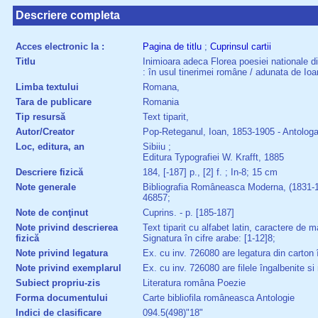
Descriere completa
Acces electronic la :
Pagina de titlu
;
Cuprinsul cartii
Titlu
Inimioara adeca Florea poesiei nationale di
: în usul tinerimei române / adunata de I
Limba textului
Romana,
Tara de publicare
Romania
Tip resursă
Text tiparit,
Autor/Creator
Pop-Reteganul, Ioan, 1853-1905 - Antologa
Loc, editura, an
Sibiiu ;
Editura Typografiei W. Krafft, 1885
Descriere fizică
184, [-187] p., [2] f. ; In-8; 15 cm
Note generale
Bibliografia Româneasca Moderna, (1831-1918
46857;
Note de conţinut
Cuprins. - p. [185-187]
Note privind descrierea
Text tiparit cu alfabet latin, caractere de m
fizică
Signatura în cifre arabe: [1-12]8;
Note privind legatura
Ex. cu inv. 726080 are legatura din carton 
Note privind exemplarul
Ex. cu inv. 726080 are filele îngalbenite si
Subiect propriu-zis
Literatura româna Poezie
Forma documentului
Carte bibliofila româneasca Antologie
Indici de clasificare
094.5(498)"18"