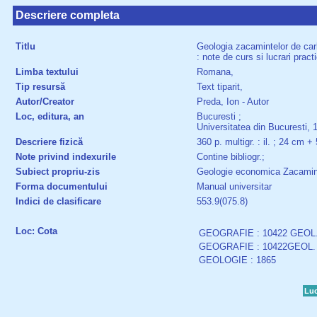
Descriere completa
Titlu
Geologia zacamintelor de car
: note de curs si lucrari pract
Limba textului
Romana,
Tip resursă
Text tiparit,
Autor/Creator
Preda, Ion - Autor
Loc, editura, an
Bucuresti ;
Universitatea din Bucuresti, 
Descriere fizică
360 p. multigr. : il. ; 24 cm + 
Note privind indexurile
Contine bibliogr.;
Subiect propriu-zis
Geologie economica Zacamin
Forma documentului
Manual universitar
Indici de clasificare
553.9(075.8)
Loc: Cota
GEOGRAFIE : 10422 GEOL
GEOGRAFIE : 10422GEOL.
GEOLOGIE : 1865
Luc