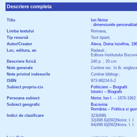
Descriere completa
Titlu
Ion
Nistor
:
dimensiunile
personalitat
Limba textului
Romana,
Tip resursă
Text tiparit,
Autor/Creator
Alexa, Doina Iozefina, 19
Loc, editura, an
Radauti ;
Editura Institutului Bucov
Descriere fizică
240 p. ; 20 cm
Note generale
Contine rez. în lb. englez
Note privind indexurile
Contine bibliogr.;
ISBN
973-98224-5-2
Subiect propriu-zis
Politicieni -- Biografii
Istorici -- Biografii
Persoana subiect
Nistor, Ion I.
-- 1876-1962
Subiect geografic
Bucovina
România -- Politica si guv
Indici de clasificare
323(498)
32(498.6)(092)Nistor, I. I.
94(498.6)(092)Nistor, I. I.