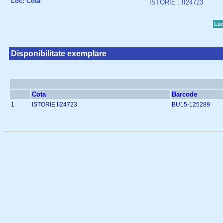
Loc: Cota
ISTORIE : II24723
Luc
Disponibilitate exemplare
Cota
Barcode
1
ISTORIE II24723
BU15-125289