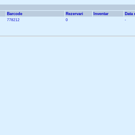
Barcode
Rezervari
Inventar
Data r
778212
0
-