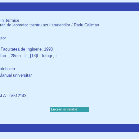
ini termice
rari de laborator :pentru uzul studentilor / Radu Caliman
tor
Facultatea de Inginerie, 1993
ab. ; 28cm : il., [13]f.: fotogr., il.
otehnica
Manual universitar
A : IV512143
Lucrari in relatie