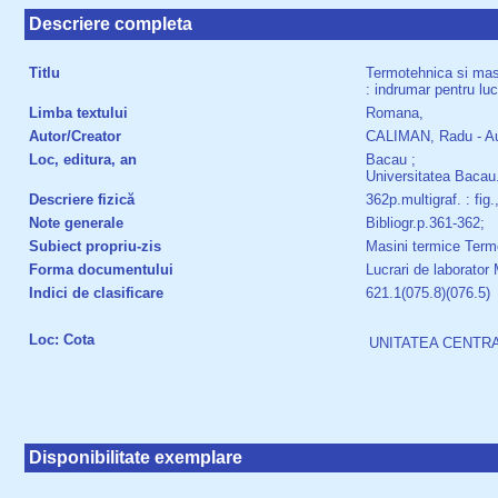
Descriere completa
Titlu
Termotehnica si mas
: indrumar pentru luc
Limba textului
Romana,
Autor/Creator
CALIMAN, Radu - Au
Loc, editura, an
Bacau ;
Universitatea Bacau.
Descriere fizică
362p.multigraf. : fig.,t
Note generale
Bibliogr.p.361-362;
Subiect propriu-zis
Masini termice Term
Forma documentului
Lucrari de laborator 
Indici de clasificare
621.1(075.8)(076.5)
Loc: Cota
UNITATEA CENTRAL
Disponibilitate exemplare