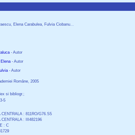
raescu, Elena Carabulea, Fulvia Ciobanu...
,
aluca
- Autor
 Elena
- Autor
ulvia
- Autor
ademiei Române, 2005
x si bibliogr.;
3-5
 CENTRALA : 811RO/G76.S5
 CENTRALA : III482196
E : C
81729