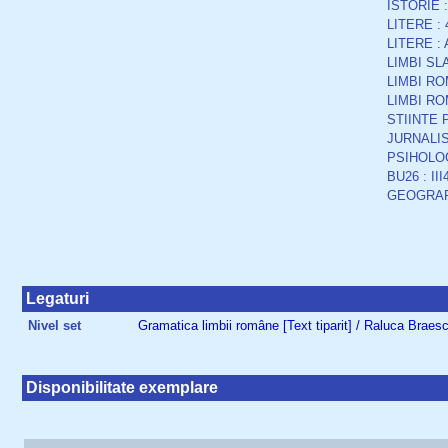
ISTORIE :
LITERE : 
LITERE : 
LIMBI SLA
LIMBI RO
LIMBI ROM
STIINTE P
JURNALIS
PSIHOLOG
BU26 : III
GEOGRAF
Legaturi
Nivel set
Gramatica limbii române [Text tiparit] / Raluca Braes
Disponibilitate exemplare