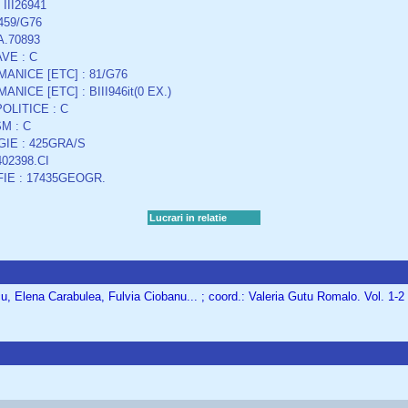
 III26941
459/G76
A.70893
VE : C
MANICE [ETC] : 81/G76
ANICE [ETC] : BIII946it(0 EX.)
OLITICE : C
M : C
IE : 425GRA/S
402398.CI
IE : 17435GEOGR.
Lucrari in relatie
cu, Elena Carabulea, Fulvia Ciobanu... ; coord.: Valeria Gutu Romalo. Vol. 1-2