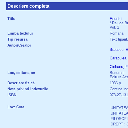
Descriere completa
Titlu
Enuntul
/ Raluca B
Vol. 2
Limba textului
Romana,
Tip resursă
Text tiparit
Autor/Creator
Braescu, R
Carabulea,
Ciobanu, F
Loc, editura, an
Bucuresti ;
Editura Ac
Descriere fizică
1036 p.
Note privind indexurile
Contine inde
ISBN
973-27-131
Loc: Cota
UNITATEA
UNITATEA
FILOSOFI
DREPT : 