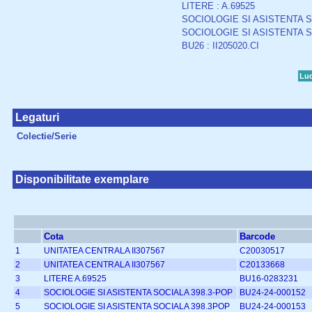
LITERE : A.69525
SOCIOLOGIE SI ASISTENTA S
SOCIOLOGIE SI ASISTENTA S
BU26 : II205020.CI
Luc
Legaturi
Colectie/Serie
Disponibilitate exemplare
Cota
Barcode
1
UNITATEA CENTRALA II307567
C20030517
2
UNITATEA CENTRALA II307567
C20133668
3
LITERE A.69525
BU16-0283231
4
SOCIOLOGIE SI ASISTENTA SOCIALA 398.3-POP
BU24-24-000152
5
SOCIOLOGIE SI ASISTENTA SOCIALA 398.3POP
BU24-24-000153