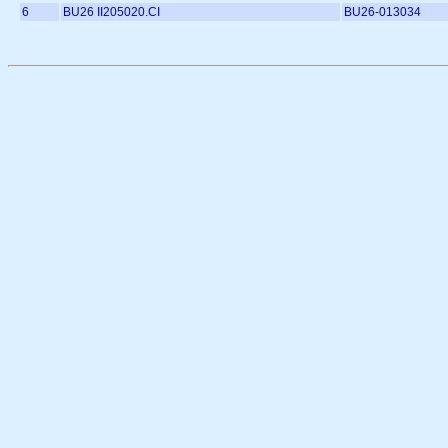
6
BU26 II205020.CI
BU26-013034