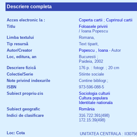
Descriere completa
Acces electronic la :
Coperta cartii
;
Cuprinsul cartii
Titlu
Foloasele
privirii
/ Ioana Popescu
Limba textului
Romana,
Tip resursă
Text tiparit,
Autor/Creator
Popescu , Ioana
- Autor
Loc, editura, an
Bucuresti ;
Paideia, 2002
Descriere fizică
176 p. : fotogr. ; 20 cm
Colectie/Serie
Stiinte sociale
Note privind indexurile
Contine bibliogr.;
ISBN
973-596-088-5
Subiect propriu-zis
Sociologia culturii
Cultura populara
Identitate nationala
Subiect geografic
România
Indici de clasificare
316.722:391(498)
172.15:39(498)
Loc: Cota
UNITATEA CENTRALA : II3075