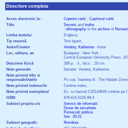
Descriere completa
Acces electronic la :
Coperta cartii
;
Cuprinsul cartii
Titlu
Secrets
and
truths
:
ethnography
in the
archive
of
Romani
Limba textului
Engleza,
Tip resursă
Text tiparit,
Autor/Creator
Verdery, Katherine
- Autor
Loc, editura, an
Budapest ; New York ;
Central European University Press, 20
Descriere fizică
289 p. : il., facs. ; 20 cm
Note generale
Donatie: Verdery, Katherine;
Note privind titlu si
responsabilitatile
Pe cop. înaintea tit.: The Natalie Zem
Note privind indexurile
Contine index;
Note privind exemplarul
Ex. cu barcod C20143649 contine pe f. 
ISBN
978-615-5225-99-4
Subiect propriu-zis
Servicii de informatii
Dosar de securitate
Persecutii politice
Sec. 20-21
Subiect geografic
România