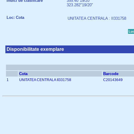
Indici de clasificare
355.40"19/20"
323.282"19/20"
Loc: Cota
UNITATEA CENTRALA : II331758
Luc
Disponibilitate exemplare
Cota
Barcode
1
UNITATEA CENTRALA II331758
C20143649