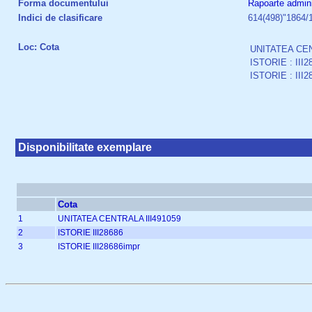
Forma documentului
Rapoarte admini
Indici de clasificare
614(498)"1864/
Loc: Cota
UNITATEA CEN
ISTORIE : III2
ISTORIE : III2
Disponibilitate exemplare
Cota
1
UNITATEA CENTRALA III491059
2
ISTORIE III28686
3
ISTORIE III28686impr