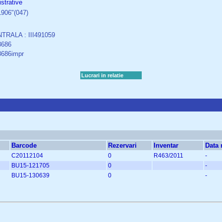
strative
1906"(047)
TRALA : III491059
8686
8686impr
Lucrari in relatie
Barcode
Rezervari
Inventar
Data r
C20112104
0
R463/2011
-
BU15-121705
0
-
BU15-130639
0
-