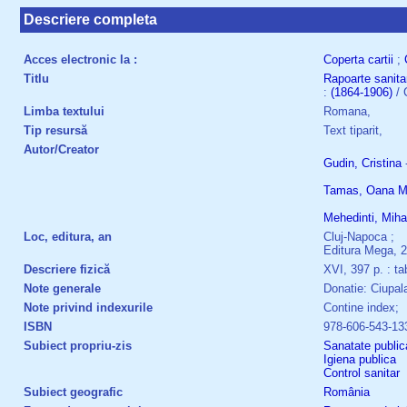
Descriere completa
Acces electronic la :
Coperta cartii
;
Titlu
Rapoarte
sanita
:
(1864-1906)
/ 
Limba textului
Romana,
Tip resursă
Text tiparit,
Autor/Creator
Gudin, Cristina
-
Tamas, Oana M
Mehedinti, Miha
Loc, editura, an
Cluj-Napoca ;
Editura Mega, 
Descriere fizică
XVI, 397 p. : ta
Note generale
Donatie: Ciupala
Note privind indexurile
Contine index;
ISBN
978-606-543-13
Subiect propriu-zis
Sanatate public
Igiena publica
Control sanitar
Subiect geografic
România