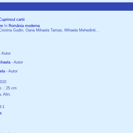
Cuprinsul cartii
re
în
România
moderna
Cristina Gudin, Oana Mihaela Tamas, Mihaela Mehedinti...
 Autor
ihaela
- Autor
ela
- Autor
2010
b. ; 25 cm
, Alin;
3-1
a