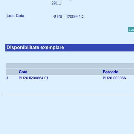
291.1
Loc: Cota
BU26 : II200664.CI
Luc
Disponibilitate exemplare
Cota
Barcode
1
BU26 II200664.CI
BU26-003366