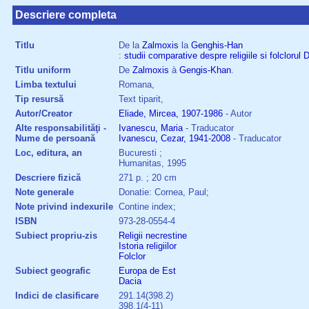
Descriere completa
Titlu
De la
Zalmoxis
la
Genghis-Han
:
studii
comparative
despre
religiile
si
folclorul
D
Titlu uniform
De
Zalmoxis
à
Gengis-Khan
.
Limba textului
Romana,
Tip resursă
Text tiparit,
Autor/Creator
Eliade, Mircea, 1907-1986
- Autor
Alte responsabilităţi -
Ivanescu, Maria
- Traducator
Nume de persoană
Ivanescu, Cezar, 1941-2008
- Traducator
Loc, editura, an
Bucuresti ;
Humanitas, 1995
Descriere fizică
271 p. ; 20 cm
Note generale
Donatie: Cornea, Paul;
Note privind indexurile
Contine index;
ISBN
973-28-0554-4
Subiect propriu-zis
Religii necrestine
Istoria religiilor
Folclor
Subiect geografic
Europa de Est
Dacia
Indici de clasificare
291.14(398.2)
398.1(4-11)