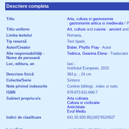
Descriere completa
Titlu
Arta,
cultura
si
gastronomie
:
gastronomie
antica
si
medievala
/ P
Titlu uniform
Art,
culture
and
cuisine
:
ancient
an
Limba textului
Romana,
Tip resursă
Text tiparit,
Autor/Creator
Bober, Phyllis Pray
- Autor
Alte responsabilităţi -
Todirica, Geanina Elena
- Traducator
Nume de persoană
Loc, editura, an
Iasi ;
Institutul European, 2010
Descriere fizică
364 p. ; 24 cm
Colectie/Serie
Sinteze
Note privind indexurile
Contine bibliogr., index si note;
ISBN
978-973-611-666-7
Subiect propriu-zis
Arta culinara
Cultura si civilizatie
Antichitate
Evul Mediu
Indici de clasificare
641.55:930.85(100)"652/653"