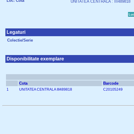
Loc: Cota
UNITATEA CENTRALA : III489818
Luc
Legaturi
Colectie/Serie
Disponibilitate exemplare
Cota
Barcode
1
UNITATEA CENTRALA III489818
C20105249