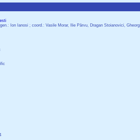
esti
gen.: Ion Ianosi ; coord.: Vasile Morar, Ilie Pârvu, Dragan Stoianovici, Gheo
c
ific
4