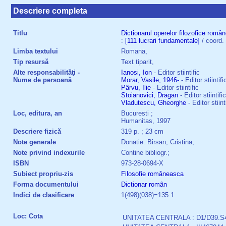
Descriere completa
Titlu
Dictionarul
operelor
filozofice
român
:
[111
lucrari
fundamentale]
/ coord. 
Limba textului
Romana,
Tip resursă
Text tiparit,
Alte responsabilităţi -
Ianosi, Ion
- Editor stiintific
Nume de persoană
Morar, Vasile, 1946-
- Editor stiintifi
Pârvu, Ilie
- Editor stiintific
Stoianovici, Dragan
- Editor stiintific
Vladutescu, Gheorghe
- Editor stiint
Loc, editura, an
Bucuresti ;
Humanitas, 1997
Descriere fizică
319 p. ; 23 cm
Note generale
Donatie: Birsan, Cristina;
Note privind indexurile
Contine bibliogr.;
ISBN
973-28-0694-X
Subiect propriu-zis
Filosofie româneasca
Forma documentului
Dictionar român
Indici de clasificare
1(498)(038)=135.1
Loc: Cota
UNITATEA CENTRALA : D1/D39.S