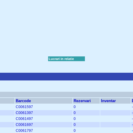
Lucrari in relatie
Barcode
Rezervari
Inventar
C0061597
0
-
C0061397
0
-
C0061497
0
-
C0061697
0
-
C0061797
0
-