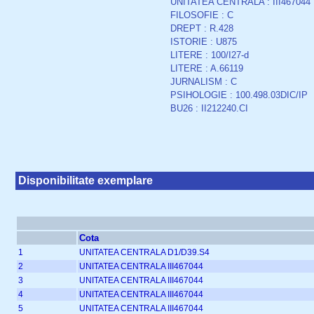
UNITATEA CENTRALA : III467044
FILOSOFIE : C
DREPT : R.428
ISTORIE : U875
LITERE : 100/I27-d
LITERE : A.66119
JURNALISM : C
PSIHOLOGIE : 100.498.03DIC/IP
BU26 : II212240.CI
Disponibilitate exemplare
Cota
1
UNITATEA CENTRALA D1/D39.S4
2
UNITATEA CENTRALA III467044
3
UNITATEA CENTRALA III467044
4
UNITATEA CENTRALA III467044
5
UNITATEA CENTRALA III467044